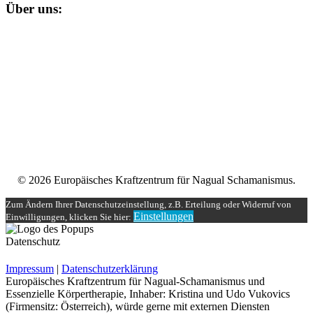
Über uns:
Unser
Nagual-Schamanismus
bietet dir eine fundierte Ausbildung
mit persönlicher und schamanischer Begleitung, die zugleich alle
Möglichkeiten einer spirituellen und magischen Gruppe bereit stellt.
Impressum
Datenschutzerklärung
Unser Teilnehmerbereich
Rechtliches
© 2026 Europäisches Kraftzentrum für Nagual Schamanismus.
Zum Ändern Ihrer Datenschutzeinstellung, z.B. Erteilung oder Widerruf von
Einstellungen
Einwilligungen, klicken Sie hier:
Datenschutz
Impressum
|
Datenschutzerklärung
Europäisches Kraftzentrum für Nagual-Schamanismus und
Essenzielle Körpertherapie, Inhaber: Kristina und Udo Vukovics
(Firmensitz: Österreich), würde gerne mit externen Diensten