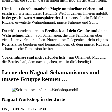
Menschen, die spüren, dass in ihnen mehr lebt, als der Alltag zeigt.
Hier kannst du
schamanische Magie unmittelbar erleben und
erfahren
, wie sich dieser Heilungs-Weg in deinem Inneren anfühlt.
In der
geschützten Atmosphäre der Jurte
entsteht ein Feld für
Rituale, erweiterte Wahrnehmung, innere Führung und Spirit.
Du erhältst zudem direktes
Feedback auf dein Gespür und deine
Wahrnehmungen
– von Schamanen, die ihre Fähigkeiten über
viele Jahre verfeinert haben. Nutze diese Gelegenheit,
dein eigenes
Potenzia
l zu berühren und herauszufinden, ob dein innerer Ruf eine
schamanische Dimension besitzt.
Vorkenntnisse sind nicht erforderlich
– nur Offenheit, Mut und
die Bereitschaft, dem nachzugehen, was in dir lebendig ist.
Lerne den Nagual-Schamanismus und
unsere Gruppe kennen …
Nagual Workshop in der Jurte
Do., 13.08.26 | 9:30
-
14:30