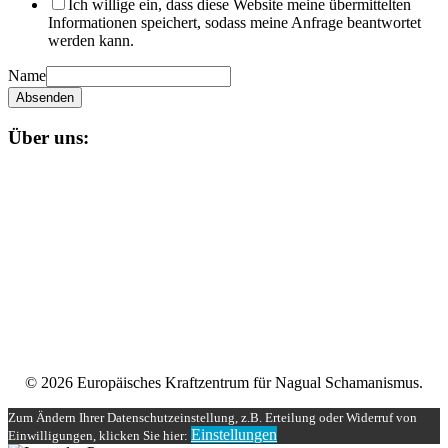
Ich willige ein, dass diese Website meine übermittelten
Informationen speichert, sodass meine Anfrage beantwortet
werden kann.
Name
Absenden
Über uns:
Unser
Nagual-Schamanismus
bietet dir eine fundierte Ausbildung
mit persönlicher und schamanischer Begleitung, die zugleich alle
Möglichkeiten einer spirituellen und magischen Gruppe bereit stellt.
Impressum
Datenschutzerklärung
Unser Teilnehmerbereich
Rechtliches
© 2026 Europäisches Kraftzentrum für Nagual Schamanismus.
Zum Ändern Ihrer Datenschutzeinstellung, z.B. Erteilung oder Widerruf von
Einstellungen
Einwilligungen, klicken Sie hier: