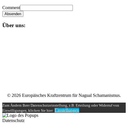
Comment
Absenden
Über uns:
Unser
Nagual-Schamanismus
bietet dir eine fundierte Ausbildung
mit persönlicher und schamanischer Begleitung, die zugleich alle
Möglichkeiten einer spirituellen und magischen Gruppe bereit stellt.
Impressum
Datenschutzerklärung
Unser Teilnehmerbereich
Rechtliches
© 2026 Europäisches Kraftzentrum für Nagual Schamanismus.
Zum Ändern Ihrer Datenschutzeinstellung, z.B. Erteilung oder Widerruf von
Einstellungen
Einwilligungen, klicken Sie hier:
Datenschutz