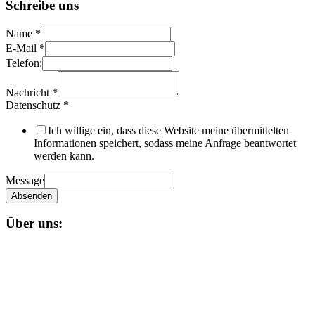
Schreibe uns
Name
*
E-Mail
*
Telefon:
Nachricht
*
Datenschutz
*
Ich willige ein, dass diese Website meine übermittelten
Informationen speichert, sodass meine Anfrage beantwortet
werden kann.
Message
Absenden
Über uns:
Unser
Nagual-Schamanismus
bietet dir eine fundierte Ausbildung
mit persönlicher und schamanischer Begleitung, die zugleich alle
Möglichkeiten einer spirituellen und magischen Gruppe bereit stellt.
Impressum