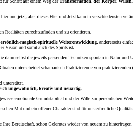
tt für Schritt auf einem Weg der
Transformation, der Körper, Willen, 
e hier und jetzt, aber dieses Hier und Jetzt kann in verschiedensten 
n Realitäten zurechtzufinden und zu orientieren.
persönlich-magisch-spirituelle Weiterentwicklung,
andererseits einf
r Vision und somit auch des Spirits ist.
Sie dann selbst die jeweils passenden Techniken spontan in Natur und
ualen unterscheidet schamanisch Praktizierende von praktizierenden 
 unterstützt.
leich
ungewöhnlich, kreativ und neuartig.
ewisse emotionale Grundstabilität und der Wille zur persönlichen Weit
isschen Mut und ein offener Charakter sind für uns erfreuliche Qualität
nge Ihre Bereitschaft, schon Gelerntes wieder von neuem zu hinterfrage