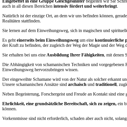
Eingebettet in eine Gruppe Gleichgesinnter
begleiten wir Sie Schri
auch in all diesen Bereichen
intensiv fördert und weiterbringt
.
Natürlich ist der einzige Ort, an dem wir uns befinden können, gerad
Realitäten stattfinden.
Sie lernen auf dem Einweihungsweg, sich in magischen und spirituelle
Es geht
einerseits beim Einweihungsweg
um eine
kontinuierliche 
der Kraft zu befinden, der zugleich der Weg der Magie und der Weg de
Sie erhalten bei uns eine
Ausbildung Ihrer Fähigkeiten
, mit denen 
Die Abhängigkeit von schamanischen Techniken und vorgegebenen Rit
Einweihungsweg hervorzubringen wissen.
Der eingeweihte Schamane wird von der Natur als solcher erkannt und
Unsere schamanischen Ansätze sind
archaisch
und
traditionell
, zug
Neben Begeisterung, Forschergeist und Freude an Kontakt sind eine g
Ehrlichkeit, eine grundsätzliche Bereitschaft, sich zu zeigen,
ein b
können.
Vorkenntnisse sind nicht erforderlich, schaden aber auch nicht, sola