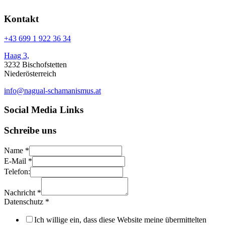
Ich willige ein, dass diese Website meine übermittelten
Informationen speichert, sodass meine Anfrage beantwortet
werden kann.
Message
Absenden
Über uns:
Unser
Nagual-Schamanismus
bietet dir eine fundierte Ausbildung
mit persönlicher und schamanischer Begleitung, die zugleich alle
Möglichkeiten einer spirituellen und magischen Gruppe bereit stellt.
Impressum
Datenschutzerklärung
Unser Teilnehmerbereich
Rechtliches
© 2026 Europäisches Kraftzentrum für Nagual Schamanismus.
Zum Ändern Ihrer Datenschutzeinstellung, z.B. Erteilung oder Widerruf von
Einstellungen
Einwilligungen, klicken Sie hier: