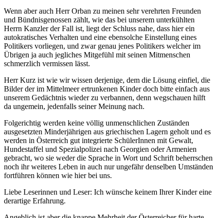
Wenn aber auch Herr Orban zu meinen sehr verehrten Freunden
und Bündnisgenossen zählt, wie das bei unserem unterkühlten
Herrn Kanzler der Fall ist, liegt der Schluss nahe, dass hier ein
autokratisches Verhalten und eine ebensolche Einstellung eines
Politikers vorliegen, und zwar genau jenes Politikers welcher im
Übrigen ja auch jegliches Mitgefühl mit seinen Mitmenschen
schmerzlich vermissen lässt.
Herr Kurz ist wie wir wissen derjenige, dem die Lösung einfiel, die
Bilder der im Mittelmeer ertrunkenen Kinder doch bitte einfach aus
unserem Gedächtnis wieder zu verbannen, denn wegschauen hilft
da ungemein, jedenfalls seiner Meinung nach.
Folgerichtig werden keine völlig unmenschlichen Zuständen
ausgesetzten Minderjährigen aus griechischen Lagern geholt und es
werden in Österreich gut integrierte SchülerInnen mit Gewalt,
Hundestaffel und Spezialpolizei nach Georgien oder Armenien
gebracht, wo sie weder die Sprache in Wort und Schrift beherrschen
noch ihr weiteres Leben in auch nur ungefähr denselben Umständen
fortführen können wie hier bei uns.
Liebe Leserinnen und Leser: Ich wünsche keinem Ihrer Kinder eine
derartige Erfahrung.
Angeblich ist aber die knappe Mehrheit der Österreicher für harte