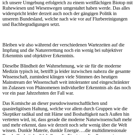
ich unsere Umgebung erfolgreich zu einem weitflächigen Biotop mit
Ruhewiesen und Wiesenwegen umgestaltet haben werde. Das alles
widerspricht leider derzeit auch noch der gängigen Politik in
unserem Bundesland, welche nach wie vor auf Flurbereinigungen
und Bachbegradigungen setzt.
Bleiben wir also während der verschiedenen Wartezeiten auf die
Impfung und die Naturerrettung noch ein wenig bei subjektiver
Erkenntnis und objektiver Erkenntnis.
Dieselbe Blindheit der Wahrnehmung, wie sie für die moderne
Medizin typisch ist, betrifft ja leider inzwischen nahezu die gesamte
Wissenschaft, zumindest klingen viele Stimmen des heutigen
Mainstream der Wissenschaft weit intoleranter und eingeschränkter
im Zulassen von Phänomenen individueller Erkenntnis als das noch
vor ein paar Jahrzehnten der Fall war.
Das Komische an dieser pseudowissenschaftlichen und
quasireligiösen Haltung, welche vor allem durch Gruppen wie die
Skeptiker radikal und mit Häme und Boshaftigkeit nach Außen hin
vertreten wird, ist, dass gerade die moderne Naturwissenschaft mehr
und mehr erkennt, dass wir derzeit noch sehr wenig über die Welt
wissen. Dunkle Materie, dunkle Energie….die multidimensionale