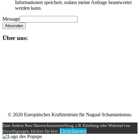
Datenschutz
Impressum
|
Datenschutzerklärung
Europäisches Kraftzentrum für Nagual-Schamanismus und
Essenzielle Körpertherapie, Inhaber: Kristina und Udo Vukovics
(Firmensitz: Österreich), würde gerne mit externen Diensten
personenbezogene Daten verarbeiten. Dies ist für die Nutzung der
Website nicht notwendig, ermöglicht aber eine noch engere
Interaktion mit Ihnen. Falls gewünscht, treffen Sie bitte eine
Auswahl:
Datenschutz
Impressum
|
Datenschutzerklärung
Europäisches Kraftzentrum für Nagual-Schamanismus und
Essenzielle Körpertherapie, Inhaber: Kristina und Udo Vukovics
(Firmensitz: Österreich), würde gerne mit externen Diensten
personenbezogene Daten verarbeiten. Dies ist für die Nutzung der
Website nicht notwendig, ermöglicht aber eine noch engere
Interaktion mit Ihnen. Falls gewünscht, treffen Sie bitte eine
Auswahl:
Analyse / Statistik
(1 Dienst)
Anonyme Auswertung zur Fehlerbehebung und Weiterentwicklung