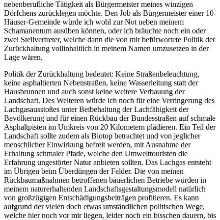
nebenberufliche Tätigkeit als Bürgermeister meines winzigen
Dörfchens zurücklegen möchte. Den Job als Bürgermeister einer 10-
Häuser-Gemeinde würde ich wohl zur Not neben meinem
Schamanentum ausüben können, oder ich bräuchte noch ein oder
zwei Stellvertreter, welche dann die von mir befürwortete Politik der
Zurückhaltung vollinhaltlich in meinem Namen umzusetzen in der
Lage wären.
Politik der Zurückhaltung bedeutet: Keine Straßenbeleuchtung,
keine asphaltierten Nebenstraßen, keine Wasserleitung statt der
Hausbrunnen und auch sonst keine weitere Verbauung der
Landschaft. Des Weiteren würde ich noch für eine Verringerung des
Lachgasausstoßes unter Beibehaltung der Lachfähigkeit der
Bevölkerung und für einen Rückbau der Bundesstraßen auf schmale
Asphaltpisten im Umkreis von 20 Kilometern plädieren. Ein Teil der
Landschaft sollte zudem als Biotop betrachtet und von jeglicher
menschlicher Einwirkung befreit werden, mit Ausnahme der
Erhaltung schmaler Pfade, welche den Umwelttouristen die
Erfahrung ungestörter Natur anbieten sollten. Das Lachgas entsteht
im Übrigen beim Überdüngen der Felder. Die von meinen
Rückbaumaßnahmen betroffenen bäuerlichen Betriebe würden in
meinem naturerhaltenden Landschaftsgestaltungsmodell natürlich
von großzügigen Entschädigungsbeiträgen profitieren. Es kann
aufgrund der vielen doch etwas umständlichen politischen Wege,
welche hier noch vor mir liegen, leider noch ein bisschen dauern, bis