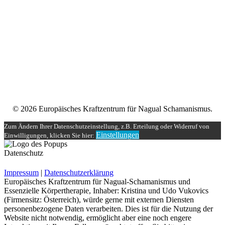
Unser
Nagual-Schamanismus
bietet dir eine fundierte Ausbildung
mit persönlicher und schamanischer Begleitung, die zugleich alle
Möglichkeiten einer spirituellen und magischen Gruppe bereit stellt.
Impressum
Datenschutzerklärung
Unser Teilnehmerbereich
Rechtliches
© 2026 Europäisches Kraftzentrum für Nagual Schamanismus.
Zum Ändern Ihrer Datenschutzeinstellung, z.B. Erteilung oder Widerruf von
Einstellungen
Einwilligungen, klicken Sie hier:
Datenschutz
Impressum
|
Datenschutzerklärung
Europäisches Kraftzentrum für Nagual-Schamanismus und
Essenzielle Körpertherapie, Inhaber: Kristina und Udo Vukovics
(Firmensitz: Österreich), würde gerne mit externen Diensten
personenbezogene Daten verarbeiten. Dies ist für die Nutzung der
Website nicht notwendig, ermöglicht aber eine noch engere