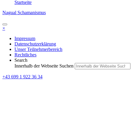
Nagual Schamanismus
×
Impressum
Datenschutzerklärung
Unser Teilnehmerbereich
Rechtliches
Search
Innerhalb der Webseite Suchen
+43 699 1 922 36 34
Am
Anfang war die Kraft.
Die Kraft war ein Schmetterling.
Er trug viele Namen,
von denen wir
die meisten
schon vergessen