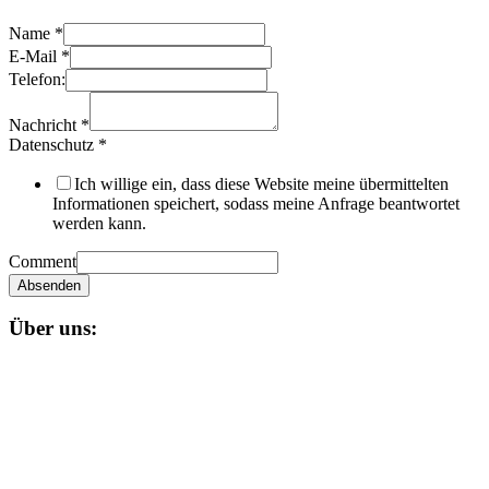
Name
*
E-Mail
*
Telefon:
Nachricht
*
Datenschutz
*
Ich willige ein, dass diese Website meine übermittelten
Informationen speichert, sodass meine Anfrage beantwortet
werden kann.
Comment
Absenden
Über uns:
Unser
Nagual-Schamanismus
bietet dir eine fundierte Ausbildung
mit persönlicher und schamanischer Begleitung, die zugleich alle
Möglichkeiten einer spirituellen und magischen Gruppe bereit stellt.
Impressum
Datenschutzerklärung