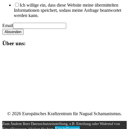
Ich willige ein, dass diese Website meine übermittelten
Informationen speichert, sodass meine Anfrage beantwortet
werden kann.
Email
Absenden
Über uns:
Unser
Nagual-Schamanismus
bietet dir eine fundierte Ausbildung
mit persönlicher und schamanischer Begleitung, die zugleich alle
Möglichkeiten einer spirituellen und magischen Gruppe bereit stellt.
Impressum
Datenschutzerklärung
Unser Teilnehmerbereich
Rechtliches
© 2026 Europäisches Kraftzentrum für Nagual Schamanismus.
Zum Ändern Ihrer Datenschutzeinstellung, z.B. Erteilung oder Widerruf von
Einstellungen
Einwilligungen, klicken Sie hier: