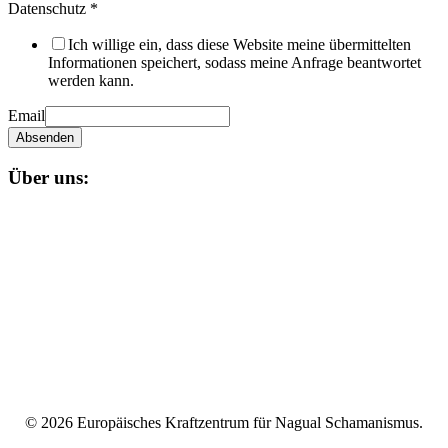
Datenschutz
*
Ich willige ein, dass diese Website meine übermittelten
Informationen speichert, sodass meine Anfrage beantwortet
werden kann.
Email
Absenden
Über uns:
Unser
Nagual-Schamanismus
bietet dir eine fundierte Ausbildung
mit persönlicher und schamanischer Begleitung, die zugleich alle
Möglichkeiten einer spirituellen und magischen Gruppe bereit stellt.
Impressum
Datenschutzerklärung
Unser Teilnehmerbereich
Rechtliches
© 2026 Europäisches Kraftzentrum für Nagual Schamanismus.