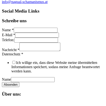
info@nagual-schamanismus.at
Social Media Links
Schreibe uns
Name
*
E-Mail
*
Telefon:
Nachricht
*
Datenschutz
*
Ich willige ein, dass diese Website meine übermittelten
Informationen speichert, sodass meine Anfrage beantwortet
werden kann.
Name
Absenden
Über uns:
Unser
Nagual-Schamanismus
bietet dir eine fundierte Ausbildung