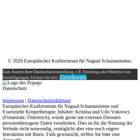
mit persönlicher und schamanischer Begleitung, die zugleich alle
Möglichkeiten einer spirituellen und magischen Gruppe bereit stellt.
Impressum
Datenschutzerklärung
Unser Teilnehmerbereich
Rechtliches
© 2026 Europäisches Kraftzentrum für Nagual Schamanismus.
Zum Ändern Ihrer Datenschutzeinstellung, z.B. Erteilung oder Widerruf von
Einstellungen
Einwilligungen, klicken Sie hier:
Datenschutz
Impressum
|
Datenschutzerklärung
Europäisches Kraftzentrum für Nagual-Schamanismus und
Essenzielle Körpertherapie, Inhaber: Kristina und Udo Vukovics
(Firmensitz: Österreich), würde gerne mit externen Diensten
personenbezogene Daten verarbeiten. Dies ist für die Nutzung der
Website nicht notwendig, ermöglicht aber eine noch engere
Interaktion mit Ihnen. Falls gewünscht, treffen Sie bitte eine
Auswahl: