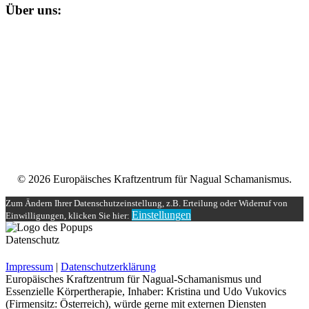
Über uns:
Unser
Nagual-Schamanismus
bietet dir eine fundierte Ausbildung
mit persönlicher und schamanischer Begleitung, die zugleich alle
Möglichkeiten einer spirituellen und magischen Gruppe bereit stellt.
Impressum
Datenschutzerklärung
Unser Teilnehmerbereich
Rechtliches
© 2026 Europäisches Kraftzentrum für Nagual Schamanismus.
Zum Ändern Ihrer Datenschutzeinstellung, z.B. Erteilung oder Widerruf von
Einstellungen
Einwilligungen, klicken Sie hier:
Datenschutz
Impressum
|
Datenschutzerklärung
Europäisches Kraftzentrum für Nagual-Schamanismus und
Essenzielle Körpertherapie, Inhaber: Kristina und Udo Vukovics
(Firmensitz: Österreich), würde gerne mit externen Diensten