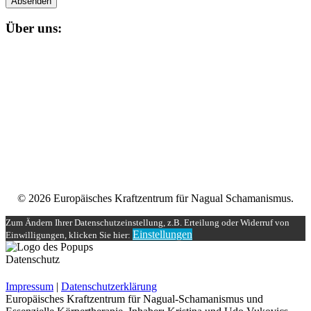
Absenden
Über uns:
Unser
Nagual-Schamanismus
bietet dir eine fundierte Ausbildung
mit persönlicher und schamanischer Begleitung, die zugleich alle
Möglichkeiten einer spirituellen und magischen Gruppe bereit stellt.
Impressum
Datenschutzerklärung
Unser Teilnehmerbereich
Rechtliches
© 2026 Europäisches Kraftzentrum für Nagual Schamanismus.
Zum Ändern Ihrer Datenschutzeinstellung, z.B. Erteilung oder Widerruf von
Einstellungen
Einwilligungen, klicken Sie hier:
Datenschutz
Impressum
|
Datenschutzerklärung
Europäisches Kraftzentrum für Nagual-Schamanismus und