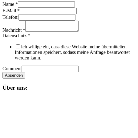
Name
*
E-Mail
*
Telefon:
Nachricht
*
Datenschutz
*
Ich willige ein, dass diese Website meine übermittelten
Informationen speichert, sodass meine Anfrage beantwortet
werden kann.
Comment
Absenden
Über uns:
Unser
Nagual-Schamanismus
bietet dir eine fundierte Ausbildung
mit persönlicher und schamanischer Begleitung, die zugleich alle
Möglichkeiten einer spirituellen und magischen Gruppe bereit stellt.
Impressum
Datenschutzerklärung