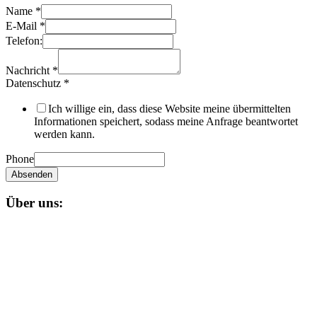
Name
*
E-Mail
*
Telefon:
Nachricht
*
Datenschutz
*
Ich willige ein, dass diese Website meine übermittelten
Informationen speichert, sodass meine Anfrage beantwortet
werden kann.
Phone
Absenden
Über uns:
Unser
Nagual-Schamanismus
bietet dir eine fundierte Ausbildung
mit persönlicher und schamanischer Begleitung, die zugleich alle
Möglichkeiten einer spirituellen und magischen Gruppe bereit stellt.
Impressum
Datenschutzerklärung