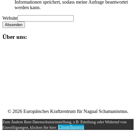
Informationen speichert, sodass meine Anfrage beantwortet
werden kann.
Website
Absenden
Über uns:
Unser
Nagual-Schamanismus
bietet dir eine fundierte Ausbildung
mit persönlicher und schamanischer Begleitung, die zugleich alle
Möglichkeiten einer spirituellen und magischen Gruppe bereit stellt.
Impressum
Datenschutzerklärung
Unser Teilnehmerbereich
Rechtliches
© 2026 Europäisches Kraftzentrum für Nagual Schamanismus.
Zum Ändern Ihrer Datenschutzeinstellung, z.B. Erteilung oder Widerruf von
Einstellungen
Einwilligungen, klicken Sie hier: