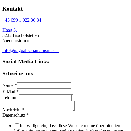
Kontakt
+43 699 1 922 36 34
Haag 3,
3232 Bischofstetten
Niederösterreich
info@nagual-schamanismus.at
Social Media Links
Schreibe uns
Name
*
E-Mail
*
Telefon:
Nachricht
*
Datenschutz
*
Ich willige ein, dass diese Website meine übermittelten
Informationen speichert, sodass meine Anfrage beantwortet