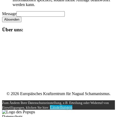
werden kann.
Message
Absenden
Über uns:
Unser
Nagual-Schamanismus
bietet dir eine fundierte Ausbildung
mit persönlicher und schamanischer Begleitung, die zugleich alle
Möglichkeiten einer spirituellen und magischen Gruppe bereit stellt.
Impressum
Datenschutzerklärung
Unser Teilnehmerbereich
Rechtliches
© 2026 Europäisches Kraftzentrum für Nagual Schamanismus.
Zum Ändern Ihrer Datenschutzeinstellung, z.B. Erteilung oder Widerruf von
Einstellungen
Einwilligungen, klicken Sie hier:
Datenschutz