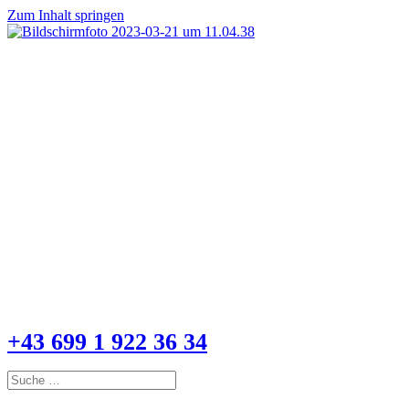
Zum Inhalt springen
Ausbildung in Essenzieller Körpertherapie
Fortbildung in Essenzieller Körpertherapie für
Psychotherapeuten und Psychologen
Essenzielle Körpertherapie für Physio-Ergo-Tanz- und
Atemtherapeuten
Wir über uns…Essenzielle Körpertherapie in Aktion
Essenzielle
Körpertherapie
nach
Udo
Vukovics
+43 699 1 922 36 34