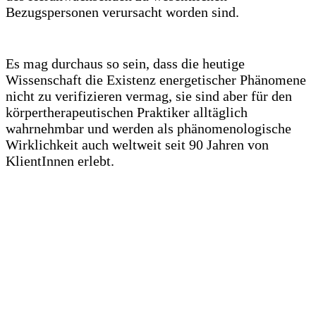
Bezugspersonen verursacht worden sind.
Es mag durchaus so sein, dass die heutige
Wissenschaft die Existenz energetischer Phänomene
nicht zu verifizieren vermag, sie sind aber für den
körpertherapeutischen Praktiker alltäglich
wahrnehmbar und werden als phänomenologische
Wirklichkeit auch weltweit seit 90 Jahren von
KlientInnen erlebt.
Zu diesem von Reich entdeckten psychodynamisch
wirksamen Libidofluss treten in der Essenziellen
Körpertherapie zwei weitere Ebenen des
Libidoflusses, die meiner Ansicht nach bisher noch
nicht Eingang in das allgemeine Wissen der