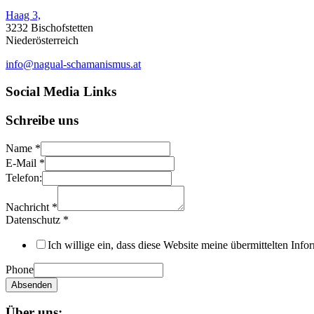
Haag 3,
3232 Bischofstetten
Niederösterreich
info@nagual-schamanismus.at
Social Media Links
Schreibe uns
Name
*
E-Mail
*
Telefon:
Nachricht
*
Datenschutz
*
Ich willige ein, dass diese Website meine übermittelten Inf
Phone
Absenden
Über uns: