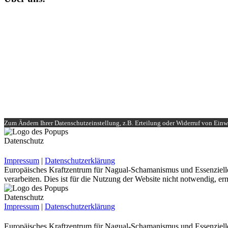
Unser
Nagual-Schamanismus
bietet dir eine fundierte Ausbildung mit
Impressum
Datenschutzerklärung
Unser Teilnehmerbereich
Rechtliches
Zum Ändern Ihrer Datenschutzeinstellung, z.B. Erteilung oder Widerruf von Einwi
Datenschutz
Impressum
|
Datenschutzerklärung
Europäisches Kraftzentrum für Nagual-Schamanismus und Essenzielle
verarbeiten. Dies ist für die Nutzung der Website nicht notwendig, erm
Datenschutz
Impressum
|
Datenschutzerklärung
Europäisches Kraftzentrum für Nagual-Schamanismus und Essenzielle