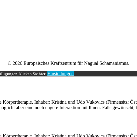
 persönlicher und schamanischer Begleitung, die zugleich alle Möglichke
© 2026 Europäisches Kraftzentrum für Nagual Schamanismus.
Einstellungen
lligungen, klicken Sie hier:
 Körpertherapie, Inhaber: Kristina und Udo Vukovics (Firmensitz: Öst
öglicht aber eine noch engere Interaktion mit Ihnen. Falls gewünscht, t
 Körpertherapie, Inhaber: Kristina und Udo Vukovics (Firmensitz: Öst