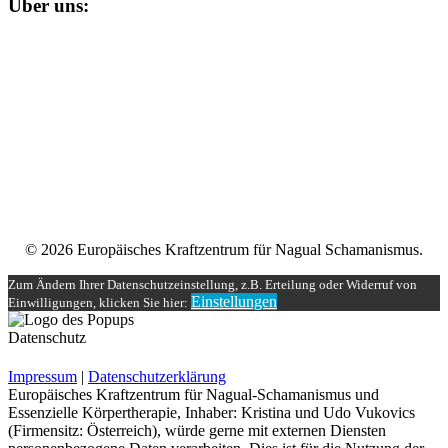
Über uns:
Unser
Nagual-Schamanismus
bietet dir eine fundierte Ausbildung
mit persönlicher und schamanischer Begleitung, die zugleich alle
Möglichkeiten einer spirituellen und magischen Gruppe bereit stellt.
Impressum
Datenschutzerklärung
Unser Teilnehmerbereich
Rechtliches
© 2026 Europäisches Kraftzentrum für Nagual Schamanismus.
Zum Ändern Ihrer Datenschutzeinstellung, z.B. Erteilung oder Widerruf von
Einstellungen
Einwilligungen, klicken Sie hier:
Datenschutz
Impressum
|
Datenschutzerklärung
Europäisches Kraftzentrum für Nagual-Schamanismus und
Essenzielle Körpertherapie, Inhaber: Kristina und Udo Vukovics
(Firmensitz: Österreich), würde gerne mit externen Diensten